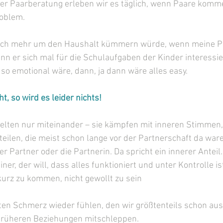
erer Paarberatung erleben wir es täglich, wenn Paare komm
roblem.
ich mehr um den Haushalt kümmern würde, wenn meine Pa
nn er sich mal für die Schulaufgaben der Kinder interessi
so emotional wäre, dann, ja dann wäre alles easy.
t, so wird es leider nichts! 
elten nur miteinander – sie kämpfen mit inneren Stimmen, 
teilen, die meist schon lange vor der Partnerschaft da war
er Partner oder die Partnerin. Da spricht ein innerer Anteil.
er, der will, dass alles funktioniert und unter Kontrolle ist
kurz zu kommen, nicht gewollt zu sein 
ten Schmerz wieder fühlen, den wir größtenteils schon aus
früheren Beziehungen mitschleppen.