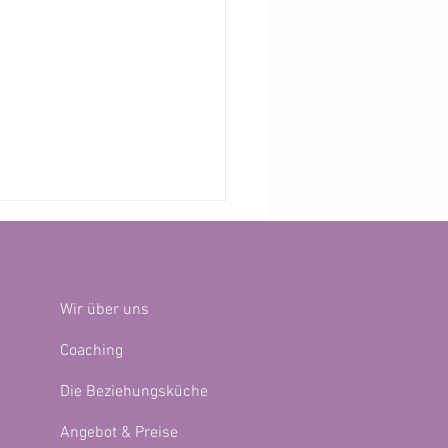
Wir über uns
Coaching
Die Beziehungsküche
Nähe zu viel wird – Wie Paare
en Selbstfürsorge und
Angebot & Preise