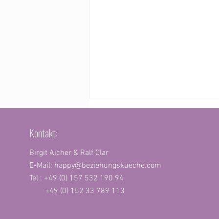
Kontakt:
Eifersucht oje!
Birgit Aicher & Ralf Clar
E-Mail:
happy@beziehungskueche.com
Tel.: +49 (0) 157 532 190 94
+49 (0) 152 33 789 113