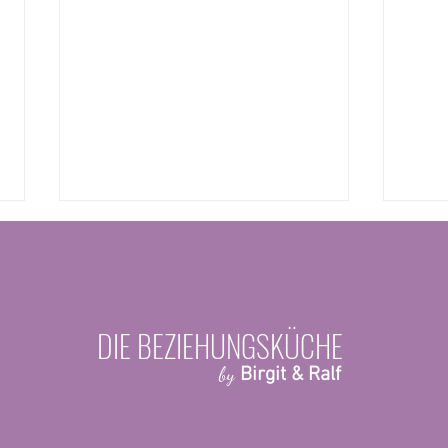
DIE BEZIEHUNGSKÜCHE
by
Birgit & Ralf
„Eltern sein – Paar bleiben: Wie ihr
„Wenn 
zwischen Windelchaos und
zwisch