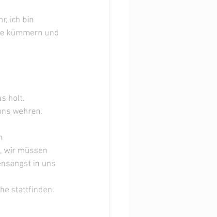
r, ich bin 
isse kümmern und 
s holt. 
uns wehren.
h 
, wir müssen  
nsangst in uns 
e stattfinden.