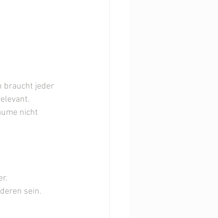
 braucht jeder 
elevant.
äume nicht 
er.
deren sein.