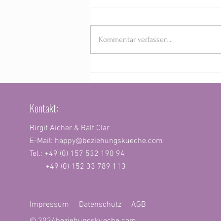
Kommentar verfassen...
Wie innere Anteile unsere Partnerschaft
bestimmen!
Kontakt:
Birgit Aicher & Ralf Clar
E-Mail:
happy@beziehungskueche.com
Tel.: +49 (0) 157 532 190 94
+49 (0) 152 33 789 113
Impressum
Datenschutz
AGB
© 2024
beziehungskueche.com