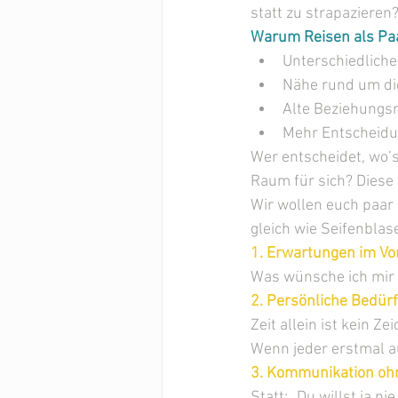
statt zu strapazieren
Warum Reisen als Paa
Unterschiedliche
Nähe rund um di
Alte Beziehungs
Mehr Entscheidu
Wer entscheidet, wo’s
Raum für sich? Diese 
Wir wollen euch paar
gleich wie Seifenblas
1. Erwartungen im Vo
Was wünsche ich mir 
2. Persönliche Bedür
Zeit allein ist kein Z
Wenn jeder erstmal au
3. Kommunikation oh
Statt: „Du willst ja nie