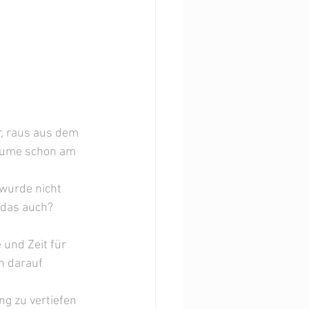
r, raus aus dem 
räume schon am 
wurde nicht 
t das auch?
und Zeit für 
n darauf 
g zu vertiefen 