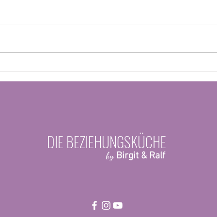
Eifersucht oje!
„Eltern
zwisch
Wäsche
DIE BEZIEHUNGSKÜCHE
by
Birgit & Ralf