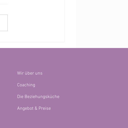
 sein – Paar bleiben: Wie ihr
en Windelchaos und
bergen eure Liebe nährt“
Wir über uns
Coaching
Die Beziehungsküche
Angebot & Preise